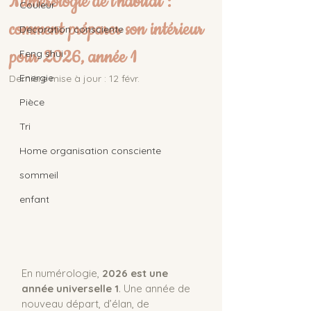
Numérologie de l’habitat :
Couleur
comment préparer son intérieur
Décoration consciente
pour 2026, année 1
Feng shui
Energie
Dernière mise à jour :
12 févr.
Pièce
Tri
Home organisation consciente
sommeil
enfant
En numérologie, 
2026 est une 
année universelle 1
. Une année de 
nouveau départ, d’élan, de 