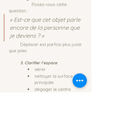
		Posez-vous cette 
question :
« Est-ce que cet objet parle 
encore de la personne que 
je deviens ? »
	Déplacer est parfois plus juste 
que jeter.
	3. Clarifier l’espace
aérer
nettoyer la surface 
principale
dégager le centre 
visuel
	L’année 1 a besoin de 
lisibilité
.
	4. Poser un signe d’ancrage
	Un seul élément :
matière stable (bois, 