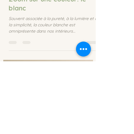
Caroline Clapt
3 min de lecture
Zoom sur une couleur: le
blanc
Souvent associée à la pureté, à la lumière et à
la simplicité, la couleur blanche est
omniprésente dans nos intérieurs
contemporains. Pourtant, derrière son
apparente neutralité, le blanc possède une
symbolique forte et agit profondément sur
notre psyché, notre corps et notre sentiment
de bien-être. En psychologie des couleurs, le
blanc n’est jamais anodin : il peut apaiser
comme fatiguer, rassurer comme isoler.
Comprendre sa vibration permet de l’utiliser