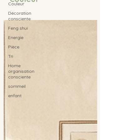
Couleur
Décoration
consciente
Feng shui
Energie
Pièce
Tri
Home
organisation
consciente
sommeil
enfant