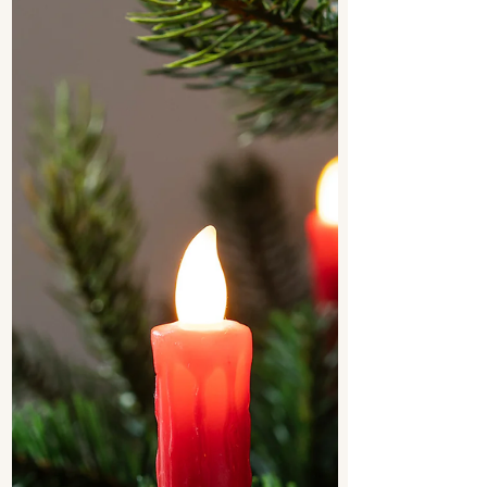
aménage souvent les chambres selon des
critères esthétiques universels, sans tenir
compte d’un facteur essentiel : qui y dort. Une
chambre de couple, de célibataire ou d'enfant
n’ont ni les mêmes besoins, ni les mêmes
messages à envoyer au cerveau. Adapter la
chambre à son occupant, c’est transformer un
simple espace en véritable espace ressourc