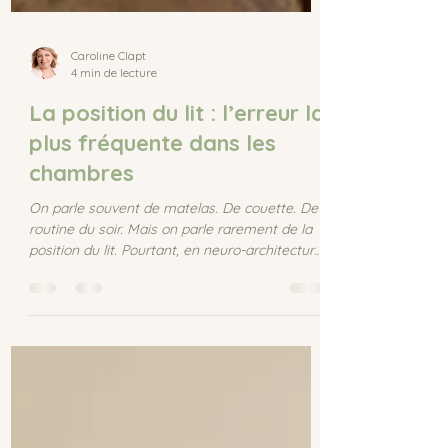
Caroline Clapt
4 min de lecture
La position du lit : l’erreur la
plus fréquente dans les
chambres
On parle souvent de matelas. De couette. De
routine du soir. Mais on parle rarement de la
position du lit. Pourtant, en neuro-architecture,
le lit est l’élément central de la chambre. C’est
là que le corps passe en ondes delta. C’est là
que le système limbique digère la journée.
C’est là que le cerveau reptilien accepte – ou
non – de relâcher la vigilance. Un lit mal
positionné peut maintenir le cerveau en micro-
alerte toute la nuit. Et c’est l’erreur la plus