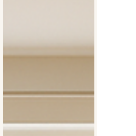
émotions, à notre mémoire profonde. Souvent
même… sans que nous en ayons conscience.
Je vous emmène dans une lecture croisée des
trois disciplines qui composent la décoration
consciente : la neuro-architecture, le Feng Shui
et la psychologie des coul