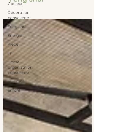
Couleur
Décoration
consciente
Feng shui
Energie
Pièce
Tri
Home
organisation
consciente
sommeil
enfant