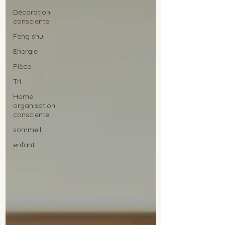
Décoration
consciente
Feng shui
Energie
Pièce
Tri
Home
organisation
consciente
sommeil
enfant