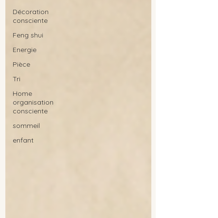
Décoration
consciente
Feng shui
Energie
Pièce
Tri
Home
organisation
consciente
sommeil
enfant