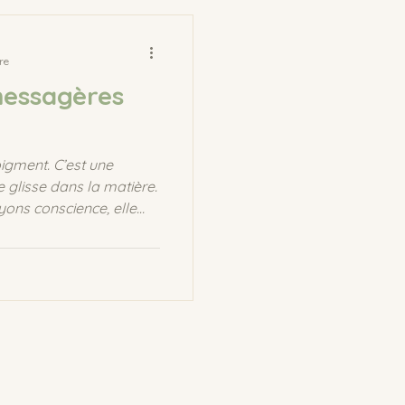
re
messagères
pigment. C’est une
e glisse dans la matière.
ons conscience, elle
ns, ranime des souvenirs,
 teinte est une
 faits pour y
de des principales
sur notre intérieur.