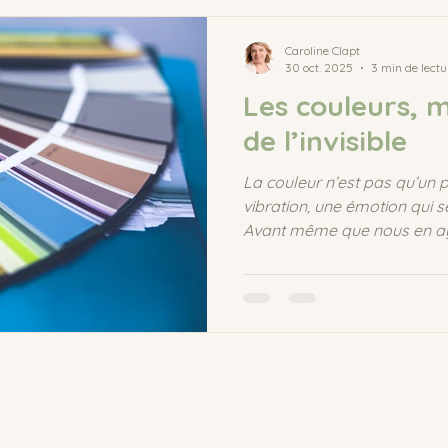
e
sommeil
enfant
Caroline Clapt
30 oct. 2025
3 min de lectu
Les couleurs, 
de l’invisible
La couleur n’est pas qu’un 
vibration, une émotion qui s
Avant même que nous en ay
agit. Elle chuchote à nos se
apaise des tensions. Chaque
fréquence — et nous sommes
répondre. Petit aperçu rapi
couleurs et de leur influence 