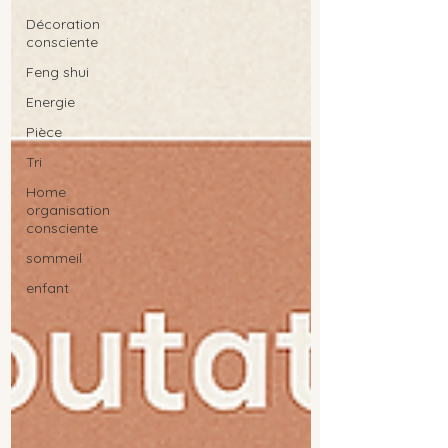
Décoration
consciente
Feng shui
Energie
Pièce
Tri
Home
organisation
consciente
sommeil
enfant