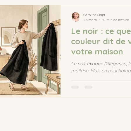
e
sommeil
enfant
Caroline Clapt
26 mars
10 min de lecture
Le noir : ce qu
couleur dit de 
votre maison
Le noir évoque l’élégance, l
maîtrise. Mais en psychologi
aussi parler de retrait, de t
d’ancrage. Découvrez ce que
vous… et de votre intérieur.