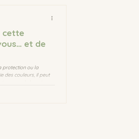
e cette
vous… et de
a protection ou la
e des couleurs, il peut
ristesse ou de besoin
 le noir raconte de